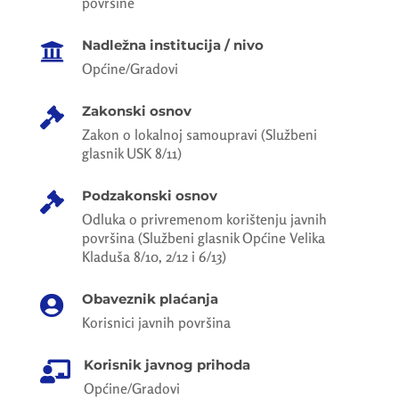
površine
Nadležna institucija / nivo

Općine/Gradovi
Zakonski osnov

Zakon o lokalnoj samoupravi (Službeni
glasnik USK 8/11)
Podzakonski osnov

Odluka o privremenom korištenju javnih
površina (Službeni glasnik Općine Velika
Kladuša 8/10, 2/12 i 6/13)
Obaveznik plaćanja

Korisnici javnih površina
Korisnik javnog prihoda

Općine/Gradovi