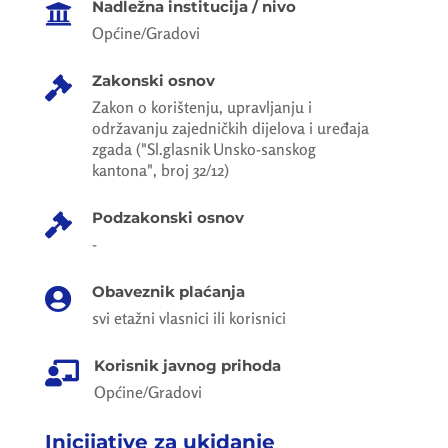
Nadležna institucija / nivo

Općine/Gradovi
Zakonski osnov

Zakon o korištenju, upravljanju i
održavanju zajedničkih dijelova i uređaja
zgada ("Sl.glasnik Unsko-sanskog
kantona", broj 32/12)
Podzakonski osnov

-
Obaveznik plaćanja

svi etažni vlasnici ili korisnici
Korisnik javnog prihoda

Općine/Gradovi
Inicijative za ukidanje