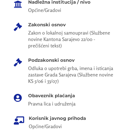
Nadležna institucija / nivo

Općine/Gradovi
Zakonski osnov

Zakon o lokalnoj samoupravi (Službene
novine Kantona Sarajevo 22/00 -
prečišćeni tekst)
Podzakonski osnov

Odluka o upotrebi grba, imena i isticanja
zastave Grada Sarajeva (Službene novine
KS 5/06 i 33/07)
Obaveznik plaćanja

Pravna lica i udruženja
Korisnik javnog prihoda

Općine/Gradovi