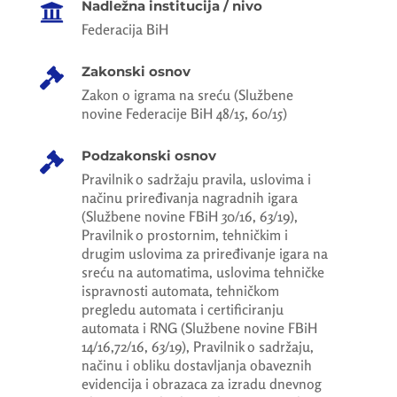
Nadležna institucija / nivo

Federacija BiH
Zakonski osnov

Zakon o igrama na sreću (Službene
novine Federacije BiH 48/15, 60/15)
Podzakonski osnov

Pravilnik o sadržaju pravila, uslovima i
načinu priređivanja nagradnih igara
(Službene novine FBiH 30/16, 63/19),
Pravilnik o prostornim, tehničkim i
drugim uslovima za priređivanje igara na
sreću na automatima, uslovima tehničke
ispravnosti automata, tehničkom
pregledu automata i certificiranju
automata i RNG (Službene novine FBiH
14/16,72/16, 63/19), Pravilnik o sadržaju,
načinu i obliku dostavljanja obaveznih
evidencija i obrazaca za izradu dnevnog