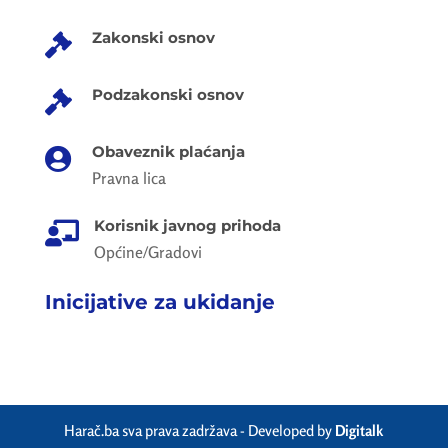
Zakonski osnov

Podzakonski osnov

Obaveznik plaćanja

Pravna lica
Korisnik javnog prihoda

Općine/Gradovi
Inicijative za ukidanje
Harač.ba sva prava zadržava - Developed by
Digitalk