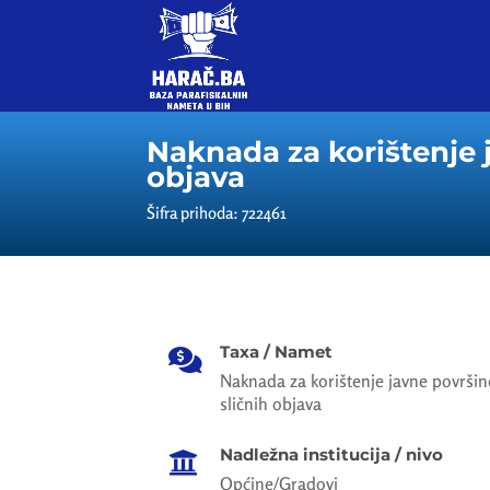
Naknada za korištenje j
objava
Šifra prihoda: 722461
Taxa / Namet

Naknada za korištenje javne površine 
sličnih objava
Nadležna institucija / nivo

Općine/Gradovi