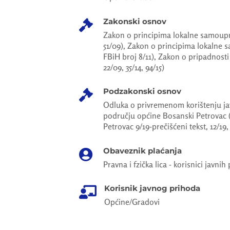
Zakonski osnov

Zakon o principima lokalne samoupr
51/09), Zakon o principima lokalne
FBiH broj 8/11), Zakon o pripadnosti
22/09, 35/14, 94/15)
Podzakonski osnov

Odluka o privremenom korištenju jav
području općine Bosanski Petrovac 
Petrovac 9/19-prečišćeni tekst, 12/19,
Obaveznik plaćanja

Pravna i fzička lica - korisnici javnih
Korisnik javnog prihoda

Općine/Gradovi