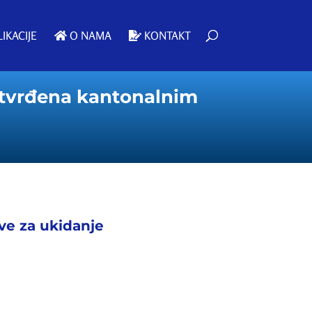
IKACIJE
O NAMA
KONTAKT
utvrđena kantonalnim
ive za ukidanje