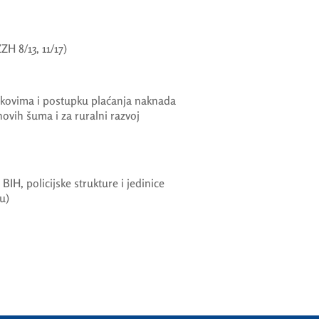
 8/13, 11/17)
kovima i postupku plaćanja naknada
novih šuma i za ruralni razvoj
IH, policijske strukture i jedinice
u)