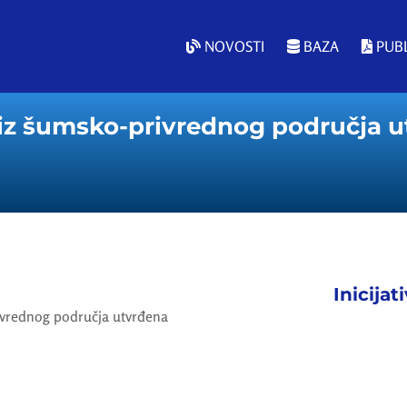
NOVOSTI
BAZA
PUBL
 iz šumsko-privrednog područja 
Inicijat
ivrednog područja utvrđena