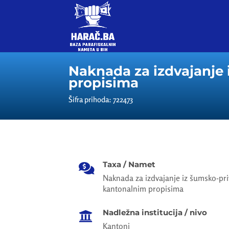
Naknada za izdvajanje
propisima
Šifra prihoda: 722473
Taxa / Namet

Naknada za izdvajanje iz šumsko-pr
kantonalnim propisima
Nadležna institucija / nivo

Kantoni