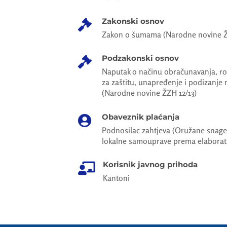
Zakonski osnov

Zakon o šumama (Narodne novine ŽZH
Podzakonski osnov

Naputak o načinu obračunavanja, ro
za zaštitu, unapređenje i podizanje 
(Narodne novine ŽZH 12/13)
Obaveznik plaćanja

Podnosilac zahtjeva (Oružane snage B
lokalne samouprave prema elaborat
Korisnik javnog prihoda

Kantoni