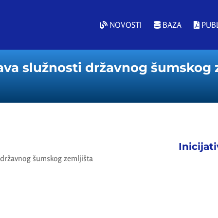
NOVOSTI
BAZA
PUBL
va služnosti državnog šumskog z
Inicijat
 državnog šumskog zemljišta