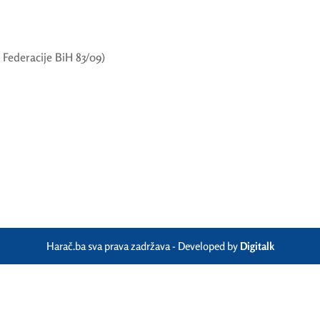
Federacije BiH 83/09)
Harač.ba sva prava zadržava - Developed by
Digitalk