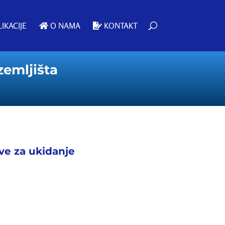
IKACIJE
O NAMA
KONTAKT
emljišta
ive za ukidanje