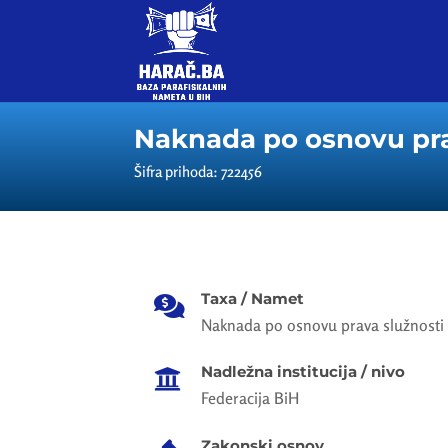
Naknada po osnovu pra
Šifra prihoda: 722456
Taxa / Namet

Naknada po osnovu prava služnosti
Nadležna institucija / nivo

Federacija BiH
Zakonski osnov