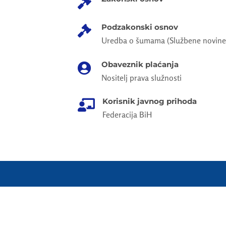

Podzakonski osnov

Uredba o šumama (Službene novine 
Obaveznik plaćanja

Nositelj prava služnosti
Korisnik javnog prihoda

Federacija BiH