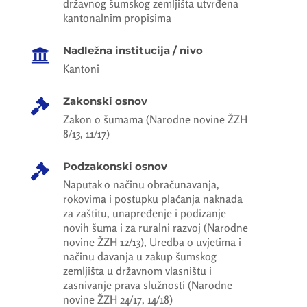
državnog šumskog zemljišta utvrđena
kantonalnim propisima
Nadležna institucija / nivo

Kantoni
Zakonski osnov

Zakon o šumama (Narodne novine ŽZH
8/13, 11/17)
Podzakonski osnov

Naputak o načinu obračunavanja,
rokovima i postupku plaćanja naknada
za zaštitu, unapređenje i podizanje
novih šuma i za ruralni razvoj (Narodne
novine ŽZH 12/13), Uredba o uvjetima i
načinu davanja u zakup šumskog
zemljišta u državnom vlasništu i
zasnivanje prava služnosti (Narodne
novine ŽZH 24/17, 14/18)