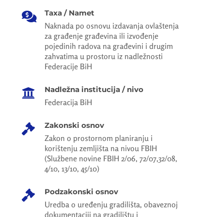
Taxa / Namet

Naknada po osnovu izdavanja ovlaštenja
za građenje građevina ili izvođenje
pojedinih radova na građevini i drugim
zahvatima u prostoru iz nadležnosti
Federacije BiH
Nadležna institucija / nivo

Federacija BiH
Zakonski osnov

Zakon o prostornom planiranju i
korištenju zemljišta na nivou FBIH
(Službene novine FBIH 2/06, 72/07,32/08,
4/10, 13/10, 45/10)
Podzakonski osnov

Uredba o uređenju gradilišta, obaveznoj
dokumentaciji na gradilištu i