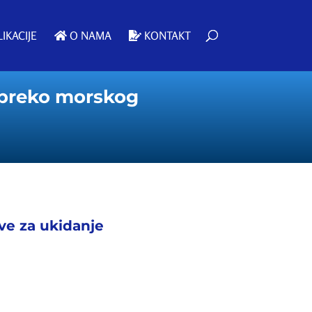
IKACIJE
O NAMA
KONTAKT
 preko morskog
ive za ukidanje