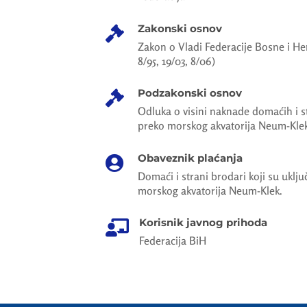
Zakonski osnov

Zakon o Vladi Federacije Bosne i He
8/95, 19/03, 8/06)
Podzakonski osnov

Odluka o visini naknade domaćih i s
preko morskog akvatorija Neum-Klek
Obaveznik plaćanja

Domaći i strani brodari koji su uklj
morskog akvatorija Neum-Klek.
Korisnik javnog prihoda

Federacija BiH