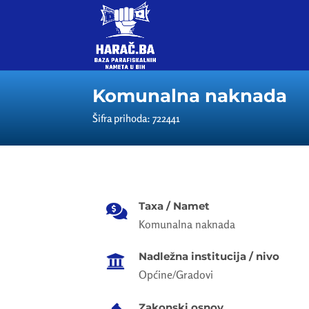
Komunalna naknada
Šifra prihoda: 722441
Taxa / Namet

Komunalna naknada
Nadležna institucija / nivo

Općine/Gradovi
Zakonski osnov