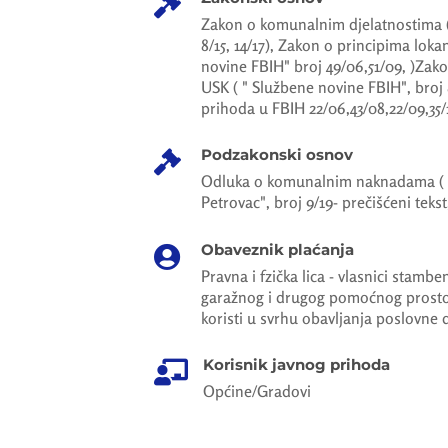

Zakon o komunalnim djelatnostima (Sl
8/15, 14/17), Zakon o principima lo
novine FBIH" broj 49/06,51/09, )Zak
USK ( " Službene novine FBIH", broj 
prihoda u FBIH 22/06,43/08,22/09,35/1
Podzakonski osnov

Odluka o komunalnim naknadama ( "
Petrovac", broj 9/19- prečišćeni tekst
Obaveznik plaćanja

Pravna i fzička lica - vlasnici stam
garažnog i drugog pomoćnog prostor
koristi u svrhu obavljanja poslovne d
Korisnik javnog prihoda

Općine/Gradovi