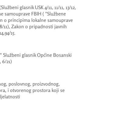
užbeni glasnik USK 4/11, 11/11, 13/12,
kane samouprave FBIH ( "Službene
on o principima lokalne samouprave
8/11), Zakon o pripadnosti javnih
4,94/15.
 Službeni glasnik Općine Bosanski
, 6/21)
benog, poslovnog, proizvodnog,
a, i otvorenog prostora koji se
jelatnosti