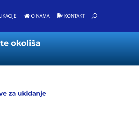
IKACIJE
O NAMA
KONTAKT
te okoliša
ive za ukidanje