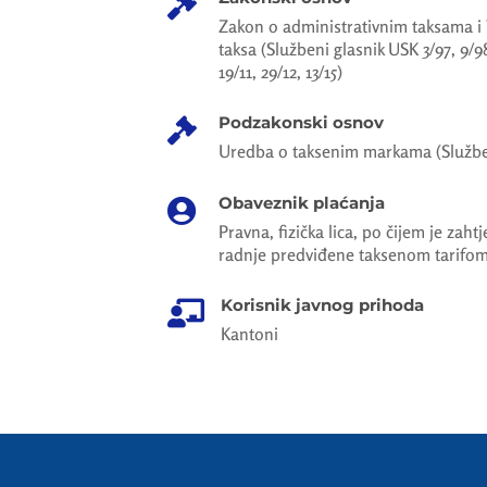

Zakon o administrativnim taksama i T
taksa (Službeni glasnik USK 3/97, 9/98,
19/11, 29/12, 13/15)
Podzakonski osnov

Uredba o taksenim markama (Službeni 
Obaveznik plaćanja

Pravna, fizička lica, po čijem je zaht
radnje predviđene taksenom tarifo
Korisnik javnog prihoda

Kantoni