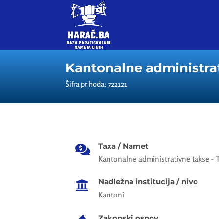
Kantonalne administrati
Šifra prihoda: 722121
Taxa / Namet

Kantonalne administrativne takse - Ta
Nadležna institucija / nivo

Kantoni
Zakonski osnov