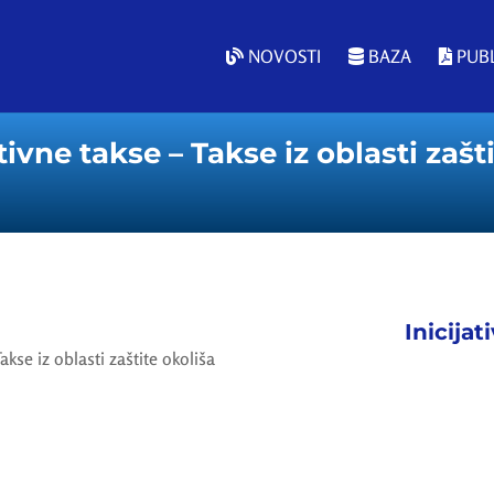
NOVOSTI
BAZA
PUBL
vne takse – Takse iz oblasti zašti
Inicijat
kse iz oblasti zaštite okoliša