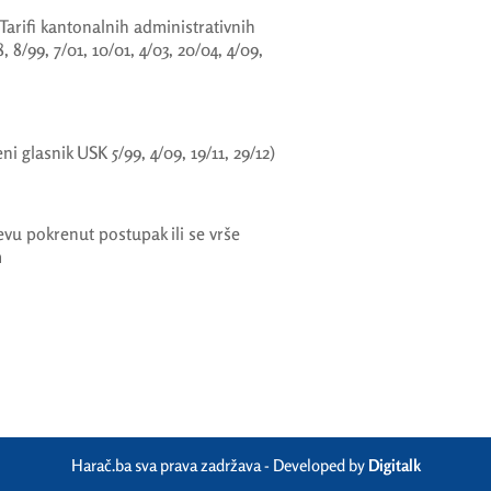
arifi kantonalnih administrativnih
 8/99, 7/01, 10/01, 4/03, 20/04, 4/09,
glasnik USK 5/99, 4/09, 19/11, 29/12)
jevu pokrenut postupak ili se vrše
m
Harač.ba sva prava zadržava - Developed by
Digitalk