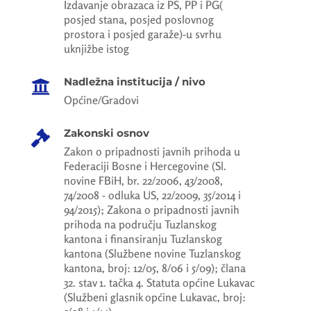
Izdavanje obrazaca iz PS, PP i PG(
posjed stana, posjed poslovnog
prostora i posjed garaže)-u svrhu
uknjižbe istog
Nadležna institucija / nivo

Općine/Gradovi
Zakonski osnov

Zakon o pripadnosti javnih prihoda u
Federaciji Bosne i Hercegovine (Sl.
novine FBiH, br. 22/2006, 43/2008,
74/2008 - odluka US, 22/2009, 35/2014 i
94/2015); Zakona o pripadnosti javnih
prihoda na području Tuzlanskog
kantona i finansiranju Tuzlanskog
kantona (Službene novine Tuzlanskog
kantona, broj: 12/05, 8/06 i 5/09); člana
32. stav 1. tačka 4. Statuta općine Lukavac
(Službeni glasnik općine Lukavac, broj: