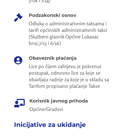
5/08 i 1/14)
Podzakonski osnov

Odluka o administrativnim taksama i
tarifi općinskih administrativnih taksi
(Službeni glasnik Općine Lukavac
broj:7/13 i 6/16)
Obaveznik plaćanja

Lice po čijem zahtjevu je pokrenut
postupak, odnosno lice za koje se
obavljaju radnje za koje je u skladu sa
Tarifom propisano plaćanje Takse
Korisnik javnog prihoda

Općine/Gradovi
Inicijative za ukidanje