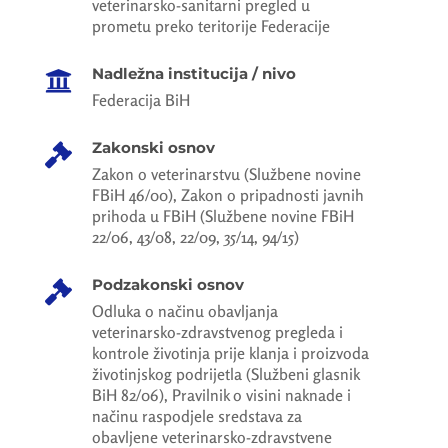
veterinarsko-sanitarni pregled u
prometu preko teritorije Federacije
Nadležna institucija / nivo

Federacija BiH
Zakonski osnov

Zakon o veterinarstvu (Službene novine
FBiH 46/00), Zakon o pripadnosti javnih
prihoda u FBiH (Službene novine FBiH
22/06, 43/08, 22/09, 35/14, 94/15)
Podzakonski osnov

Odluka o načinu obavljanja
veterinarsko-zdravstvenog pregleda i
kontrole životinja prije klanja i proizvoda
životinjskog podrijetla (Službeni glasnik
BiH 82/06), Pravilnik o visini naknade i
načinu raspodjele sredstava za
obavljene veterinarsko-zdravstvene