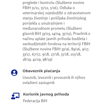
preglede i kontrolu (Službene novine
FBiH 51/11, 55/12, 5/16), Odluka o
veterinarskoj svjedodžbi o zdravstvenom
stanju životinje i pošiljaka životinjskog
porijekla u unutrašnjem i
međunarodnom prometu (Službeni
glasnik BiH 33/03, 14/04, 35/05), Pravilnik o
načinu uplate javnih prihoda budžeta i
vanbudžetskih fondova na teritoriji FBIH
(Službene novine FBiH 33/16, 89/16, 9/17,
33/17, 67/17, 9/18, 27/18, 55/18, 105/18,
18/19, 41/19, 98/19)
Obaveznik plaćanja

Uvoznik, izvoznik i provoznik ili njihov
ovlašteni zastupnik
Korisnik javnog prihoda

Federacija BiH