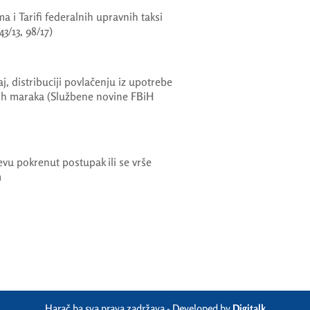
 i Tarifi federalnih upravnih taksi
43/13, 98/17)
aj, distribuciji povlačenju iz upotrebe
nih maraka (Službene novine FBiH
jevu pokrenut postupak ili se vrše
m
Harač.ba sva prava zadržava - Developed by
Digitalk