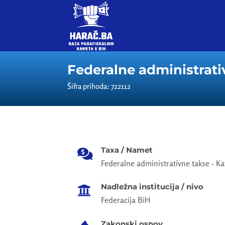
Federalne administrati
Šifra prihoda: 722112
Taxa / Namet

Federalne administrativne takse - Ka
Nadležna institucija / nivo

Federacija BiH
Zakonski osnov