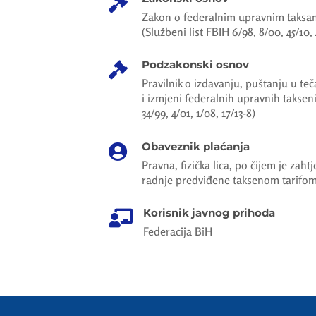

Zakon o federalnim upravnim taksama
(Službeni list FBIH 6/98, 8/00, 45/10, 
Podzakonski osnov

Pravilnik o izdavanju, puštanju u teč
i izmjeni federalnih upravnih takse
34/99, 4/01, 1/08, 17/13-8)
Obaveznik plaćanja

Pravna, fizička lica, po čijem je zaht
radnje predviđene taksenom tarifo
Korisnik javnog prihoda

Federacija BiH