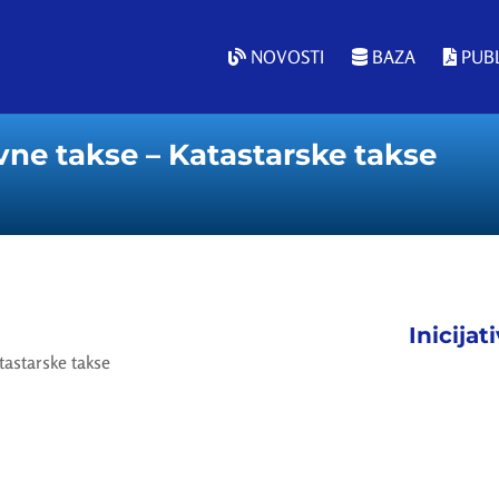
NOVOSTI
BAZA
PUBL
vne takse – Katastarske takse
Inicijat
tastarske takse