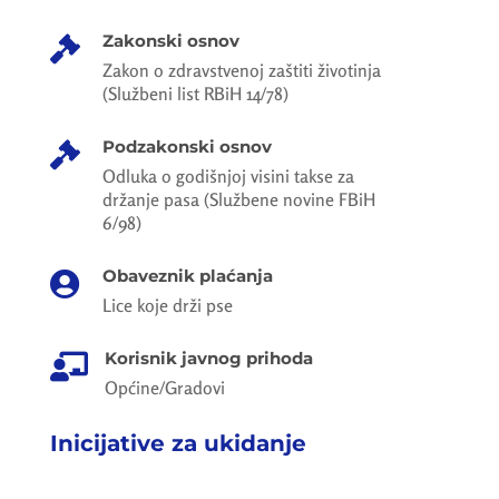
Zakonski osnov

Zakon o zdravstvenoj zaštiti životinja
(Službeni list RBiH 14/78)
Podzakonski osnov

Odluka o godišnjoj visini takse za
držanje pasa (Službene novine FBiH
6/98)
Obaveznik plaćanja

Lice koje drži pse
Korisnik javnog prihoda

Općine/Gradovi
Inicijative za ukidanje