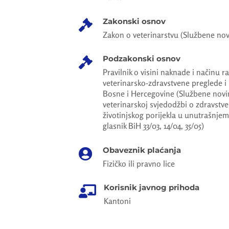
Zakonski osnov

Zakon o veterinarstvu (Službene no
Podzakonski osnov

Pravilnik o visini naknade i načinu 
veterinarsko-zdravstvene preglede i
Bosne i Hercegovine (Službene novine
veterinarskoj svjedodžbi o zdravstve
životinjskog porijekla u unutrašnj
glasnik BiH 33/03, 14/04, 35/05)
Obaveznik plaćanja

Fizičko ili pravno lice
Korisnik javnog prihoda

Kantoni