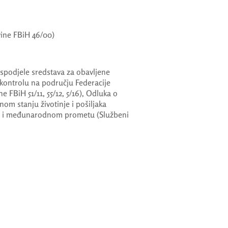
vine FBiH 46/00)
raspodjele sredstava za obavljene
 kontrolu na području Federacije
 FBiH 51/11, 55/12, 5/16), Odluka o
nom stanju životinje i pošiljaka
em i međunarodnom prometu (Službeni