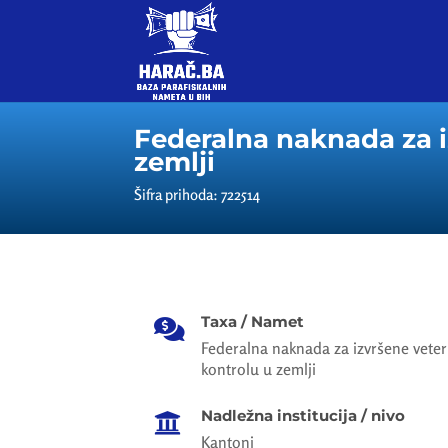
Federalna naknada za i
zemlji
Šifra prihoda: 722514
Taxa / Namet

Federalna naknada za izvršene veter
kontrolu u zemlji
Nadležna institucija / nivo

Kantoni