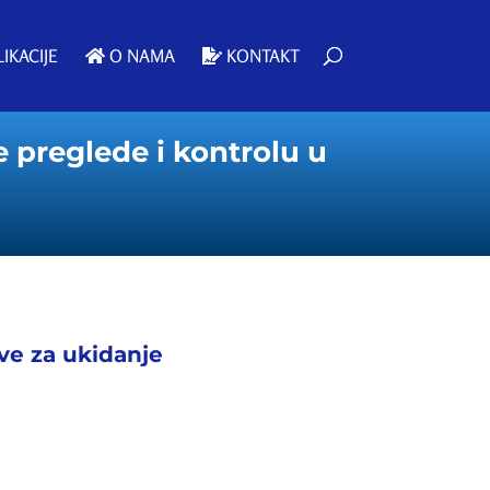
IKACIJE
O NAMA
KONTAKT
 preglede i kontrolu u
ive za ukidanje