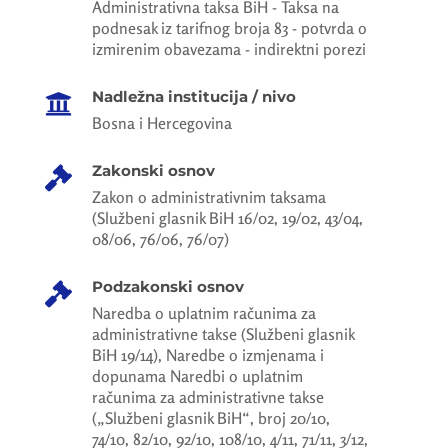
Administrativna taksa BiH - Taksa na
podnesak iz tarifnog broja 83 - potvrda o
izmirenim obavezama - indirektni porezi
Nadležna institucija / nivo

Bosna i Hercegovina
Zakonski osnov

Zakon o administrativnim taksama
(Službeni glasnik BiH 16/02, 19/02, 43/04,
08/06, 76/06, 76/07)
Podzakonski osnov

Naredba o uplatnim računima za
administrativne takse (Službeni glasnik
BiH 19/14), Naredbe o izmjenama i
dopunama Naredbi o uplatnim
računima za administrativne takse
(„Službeni glasnik BiH“, broj 20/10,
74/10, 82/10, 92/10, 108/10, 4/11, 71/11, 3/12,